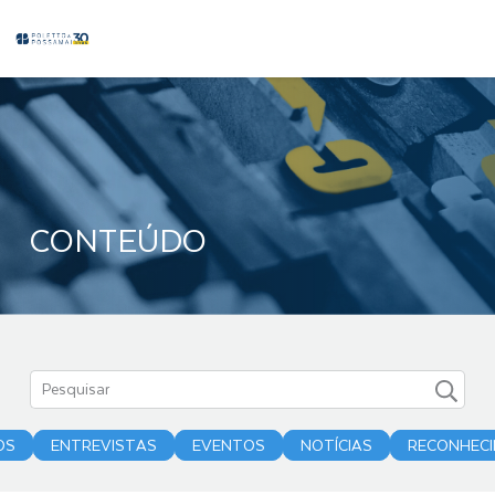
CONTEÚDO
OS
ENTREVISTAS
EVENTOS
NOTÍCIAS
RECONHEC