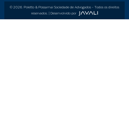
© 2026.
Poletto & Possamai Sociedade de Advogados
- Todos os direitos
reservados. | Desenvolvido por