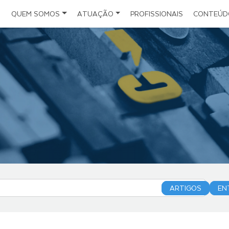
QUEM SOMOS
ATUAÇÃO
PROFISSIONAIS
CONTEÚD
Notícias
Escritório
Direito do Seguro
Estrutura
Direito Administrativo e da Infraestrutura
Artigos
Políticas
Direito Civil Empresarial
Eventos
Folder Institucional
Direito Societário
Planejamento Sucessório
Direito Digital
Investimentos Estrangeiros
ARTIGOS
EN