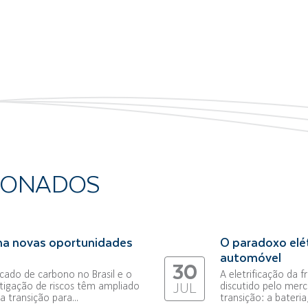
IONADOS
na novas oportunidades
O paradoxo elét
automóvel
30
ado de carbono no Brasil e o
A eletrificação da 
tigação de riscos têm ampliado
discutido pelo merc
JUL
 transição para...
transição: a bateri