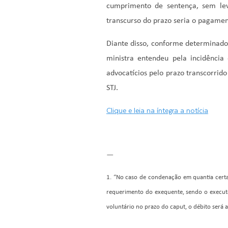
cumprimento de sentença, sem lev
transcurso do prazo seria o pagamen
Diante disso, conforme determinado
ministra entendeu pela incidênci
advocatícios pelo prazo transcorri
STJ.
Clique e leia na íntegra a notícia
—
1. “No caso de condenação em quantia certa,
requerimento do exequente, sendo o executa
voluntário no prazo do caput, o débito será