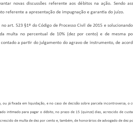
antar novas discussões referente aos débitos na ação. Sendo as
to referente a apresentação de impugnação e garantia do juízo.
 no art. 523 §1º
do Código de Processo Civil de 2015 e solucionando 
a da multa no percentual de 10% (dez por cento) e de mesma po
do contado a partir do julgamento do agravo de instrumento, de aco
 ou já fixada em liquidação, e no caso de decisão sobre parcela incontroversa, o c
do intimado para pagar o débito, no prazo de 15 (quinze) dias, acrescido de cust
 acrescido de multa de dez por cento e, também, de honorários de advogado de dez po