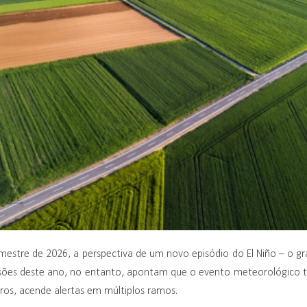
emestre de 2026, a perspectiva de um novo episódio do El Niño – o g
isões deste ano, no entanto, apontam que o evento meteorológico t
uros, acende alertas em múltiplos ramos.