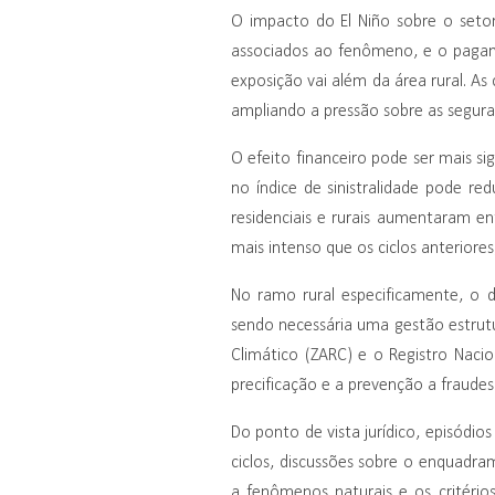
O impacto do El Niño sobre o setor
associados ao fenômeno, e o pagame
exposição vai além da área rural. A
ampliando a pressão sobre as segura
O efeito financeiro pode ser mais s
no índice de sinistralidade pode re
residenciais e rurais aumentaram en
mais intenso que os ciclos anteriore
No ramo rural especificamente, o de
sendo necessária uma gestão estrut
Climático (ZARC) e o Registro Nacion
precificação e a prevenção a fraudes
Do ponto de vista jurídico, episódios
ciclos, discussões sobre o enquadra
a fenômenos naturais e os critério