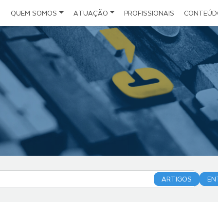
QUEM SOMOS
ATUAÇÃO
PROFISSIONAIS
CONTEÚD
Notícias
Escritório
Direito do Seguro
Estrutura
Direito Administrativo e da Infraestrutura
Artigos
Políticas
Direito Civil Empresarial
Eventos
Folder Institucional
Direito Societário
Planejamento Sucessório
Direito Digital
Investimentos Estrangeiros
ARTIGOS
EN