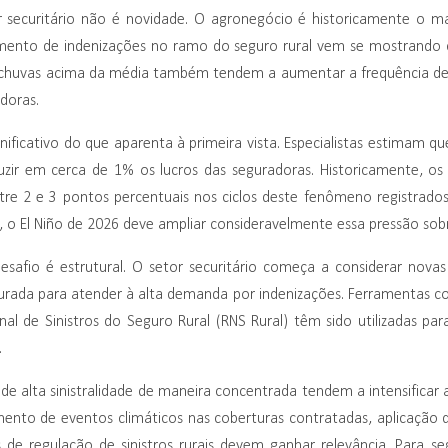
 securitário não é novidade. O agronegócio é historicamente o ma
nto de indenizações no ramo do seguro rural vem se mostrando cr
s chuvas acima da média também tendem a aumentar a frequência de s
doras.
ignificativo do que aparenta à primeira vista. Especialistas estimam
duzir em cerca de 1% os lucros das seguradoras. Historicamente, os í
tre 2 e 3 pontos percentuais nos ciclos deste fenômeno registrados
s, o El Niño de 2026 deve ampliar consideravelmente essa pressão sobr
safio é estrutural. O setor securitário começa a considerar novas
urada para atender à alta demanda por indenizações. Ferramentas 
al de Sinistros do Seguro Rural (RNS Rural) têm sido utilizadas par
.
 de alta sinistralidade de maneira concentrada tendem a intensificar 
mento de eventos climáticos nas coberturas contratadas, aplicação d
s de regulação de sinistros rurais devem ganhar relevância. Para