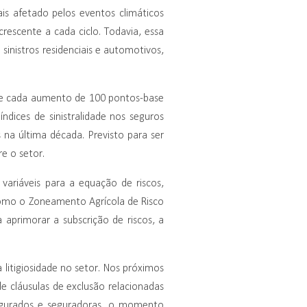
is afetado pelos eventos climáticos
escente a cada ciclo. Todavia, essa
inistros residenciais e automotivos,
 que cada aumento de 100 pontos-base
ndices de sinistralidade nos seguros
 na última década. Previsto para ser
e o setor.
 variáveis para a equação de riscos,
como o Zoneamento Agrícola de Risco
a aprimorar a subscrição de riscos, a
a litigiosidade no setor. Nos próximos
e cláusulas de exclusão relacionadas
 segurados e seguradoras, o momento