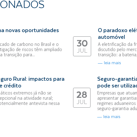
IONADOS
na novas oportunidades
O paradoxo elét
automóvel
30
ado de carbono no Brasil e o
A eletrificação da 
tigação de riscos têm ampliado
discutido pelo merc
JUL
 transição para...
transição: a bateri
leia mais
guro Rural: impactos para
Seguro-garantia
e crédito
pode ser utiliz
28
áticos extremos já não se
Empresas que atuam
pcional na atividade rural;
apresentar garantia
JUL
otencialmente antevista nessa
regimes aduaneiros 
seguro-garantia adua
leia mais