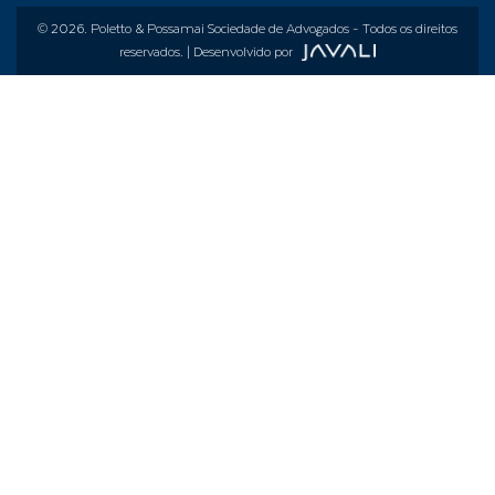
© 2026.
Poletto & Possamai Sociedade de Advogados
- Todos os direitos
reservados. | Desenvolvido por