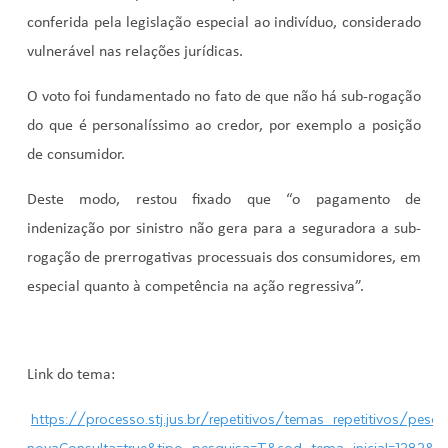
conferida pela legislação especial ao indivíduo, considerado
vulnerável nas relações jurídicas.
O voto foi fundamentado no fato de que não há sub-rogação
do que é personalíssimo ao credor, por exemplo a posição
de consumidor.
Deste modo, restou fixado que “o pagamento de
indenização por sinistro não gera para a seguradora a sub-
rogação de prerrogativas processuais dos consumidores, em
especial quanto à competência na ação regressiva”.
Link do tema:
https://processo.stj.jus.br/repetitivos/temas_repetitivos/pesqu
novaConsulta=true&tipo_pesquisa=T&cod_tema_inicial=1282&c