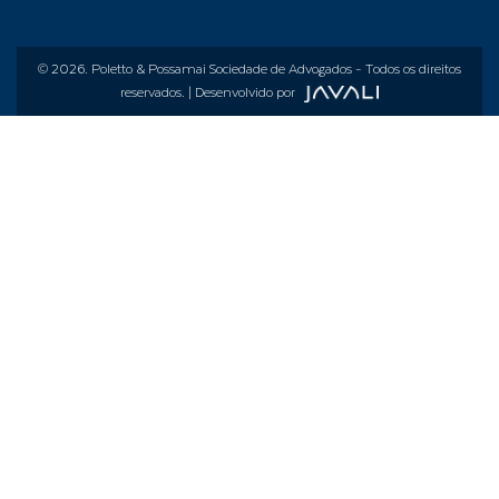
© 2026.
Poletto & Possamai Sociedade de Advogados
- Todos os direitos
reservados. | Desenvolvido por