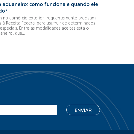
 aduaneiro: como funciona e quando ele
ado?
 no comércio exterior frequentemente precisam
s à Receita Federal para usufruir de determinados
especiais. Entre as modalidades aceitas está o
neiro, que...