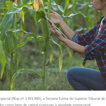
ecial (REsp nº 1.991.989), a Terceira Turma do Superior Tribunal de
os como bens de capital essenciais à atividade empresarial.