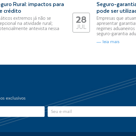
guro Rural: impactos para
Seguro-garantia
e crédito
pode ser utiliz
28
áticos extremos já não se
Empresas que atuam
pcional na atividade rural;
apresentar garantia
JUL
otencialmente antevista nessa
regimes aduaneiros 
seguro-garantia adua
leia mais
os exclusivos