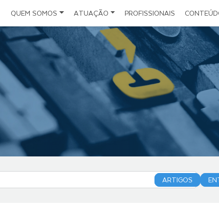
QUEM SOMOS
ATUAÇÃO
PROFISSIONAIS
CONTEÚD
Notícias
Escritório
Direito do Seguro
Estrutura
Direito Administrativo e da Infraestrutura
Artigos
Políticas
Direito Civil Empresarial
Eventos
Folder Institucional
Direito Societário
Planejamento Sucessório
Direito Digital
Investimentos Estrangeiros
ARTIGOS
EN