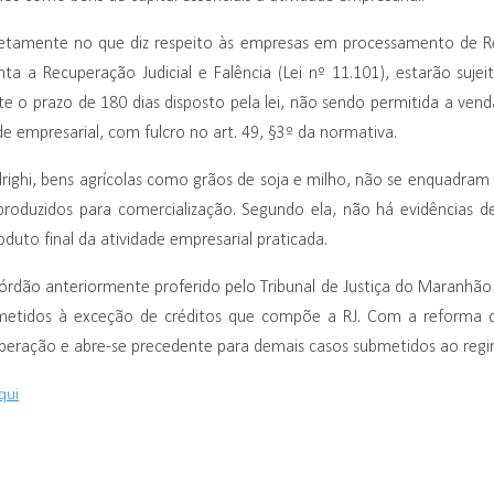
retamente no que diz respeito às empresas em processamento de Recu
a a Recuperação Judicial e Falência (Lei nº 11.101), estarão sujei
te o prazo de 180 dias disposto pela lei, não sendo permitida a ven
de empresarial, com fulcro no art. 49, §3º da normativa.
ighi, bens agrícolas como grãos de soja e milho, não se enquadram
roduzidos para comercialização. Segundo ela, não há evidências d
duto final da atividade empresarial praticada.
córdão anteriormente proferido pelo Tribunal de Justiça do Maranhão
metidos à exceção de créditos que compõe a RJ. Com a reforma d
peração e abre-se precedente para demais casos submetidos ao regim
qui