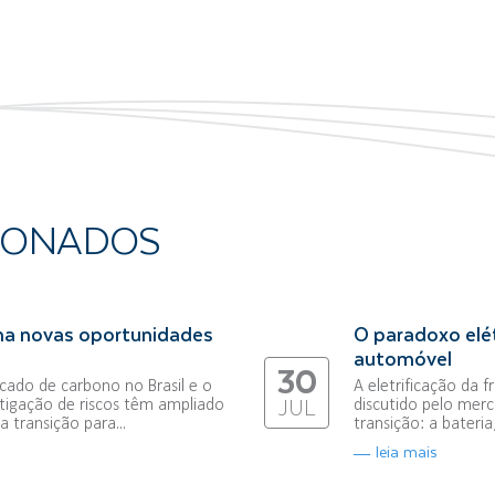
IONADOS
na novas oportunidades
O paradoxo elét
automóvel
30
ado de carbono no Brasil e o
A eletrificação da 
tigação de riscos têm ampliado
discutido pelo merc
JUL
 transição para...
transição: a bateri
leia mais