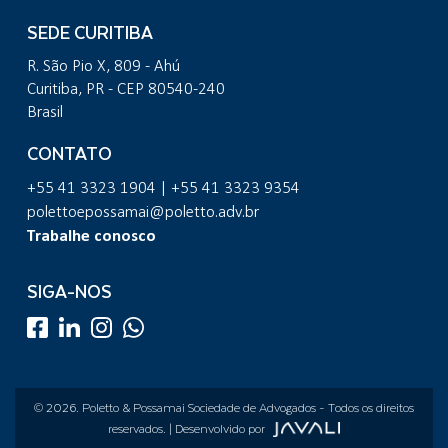
SEDE CURITIBA
R. São Pio X, 809 - Ahú
Curitiba, PR - CEP 80540-240
Brasil
CONTATO
+55 41 3323 1904 | +55 41 3323 9354
polettoepossamai@poletto.adv.br
Trabalhe conosco
SIGA-NOS
© 2026.
Poletto & Possamai Sociedade de Advogados
- Todos os direitos
reservados. | Desenvolvido por