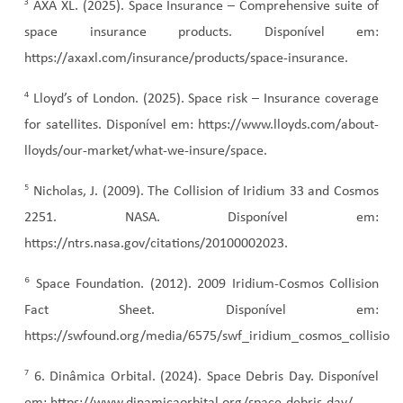
³
AXA XL. (2025). Space Insurance – Comprehensive suite of
space insurance products. Disponível em:
https://axaxl.com/insurance/products/space-insurance.
⁴
Lloyd’s of London. (2025). Space risk – Insurance coverage
for satellites. Disponível em: https://www.lloyds.com/about-
lloyds/our-market/what-we-insure/space.
⁵
Nicholas, J. (2009). The Collision of Iridium 33 and Cosmos
2251. NASA. Disponível em:
https://ntrs.nasa.gov/citations/20100002023.
⁶
Space Foundation. (2012). 2009 Iridium-Cosmos Collision
Fact Sheet. Disponível em:
https://swfound.org/media/6575/swf_iridium_cosmos_collision
⁷
6.
Dinâmica Orbital. (2024). Space Debris Day. Disponível