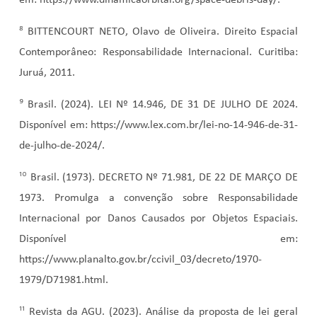
em: https://www.dinamicaorbital.org/space-debris-day/.
⁸
BITTENCOURT NETO, Olavo de Oliveira. Direito Espacial
Contemporâneo: Responsabilidade Internacional. Curitiba:
Juruá, 2011.
⁹
Brasil. (2024). LEI Nº 14.946, DE 31 DE JULHO DE 2024.
Disponível em: https://www.lex.com.br/lei-no-14-946-de-31-
de-julho-de-2024/.
¹⁰
Brasil. (1973). DECRETO Nº 71.981, DE 22 DE MARÇO DE
1973. Promulga a convenção sobre Responsabilidade
Internacional por Danos Causados por Objetos Espaciais.
Disponível em:
https://www.planalto.gov.br/ccivil_03/decreto/1970-
1979/D71981.html.
¹¹
Revista da AGU. (2023). Análise da proposta de lei geral