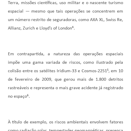
Terra, missões científicas, uso militar e o nascente turismo
espacial — mesmo que tais operações se concentrem em
um número restrito de seguradoras, como AXA XL, Swiss Re,
Allianz, Zurich e Lloyd’s of London⁴
.
Em contrapartida, a natureza das operações espaciais
impõe uma gama variada de riscos, como ilustrado pela
colisão entre os satélites Iridium-33 e Cosmos-2251⁵
, em 10
de fevereiro de 2009, que gerou mais de 1.800 detritos
rastreáveis e representa o mais grave acidente já registrado
no espaço⁶
.
À título de exemplo, os riscos ambientais envolvem fatores
como radiação solar, tempestades geomagnéticas, presença