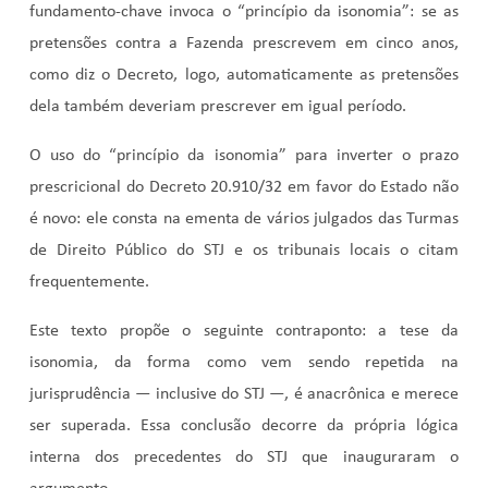
fundamento-chave invoca o “princípio da isonomia”: se as
pretensões contra a Fazenda prescrevem em cinco anos,
como diz o Decreto, logo, automaticamente as pretensões
dela também deveriam prescrever em igual período.
O uso do “princípio da isonomia” para inverter o prazo
prescricional do Decreto 20.910/32 em favor do Estado não
é novo: ele consta na ementa de vários julgados das Turmas
de Direito Público do STJ e os tribunais locais o citam
frequentemente.
Este texto propõe o seguinte contraponto: a tese da
isonomia, da forma como vem sendo repetida na
jurisprudência — inclusive do STJ —, é anacrônica e merece
ser superada. Essa conclusão decorre da própria lógica
interna dos precedentes do STJ que inauguraram o