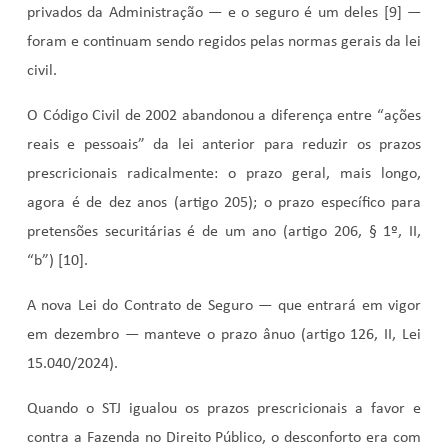
privados da Administração — e o seguro é um deles [9] —
foram e continuam sendo regidos pelas normas gerais da lei
civil.
O Código Civil de 2002 abandonou a diferença entre “ações
reais e pessoais” da lei anterior para reduzir os prazos
prescricionais radicalmente: o prazo geral, mais longo,
agora é de dez anos (artigo 205); o prazo específico para
pretensões securitárias é de um ano (artigo 206, § 1º, II,
“b”) [10].
A nova Lei do Contrato de Seguro — que entrará em vigor
em dezembro — manteve o prazo ânuo (artigo 126, II, Lei
15.040/2024).
Quando o STJ igualou os prazos prescricionais a favor e
contra a Fazenda no Direito Público, o desconforto era com