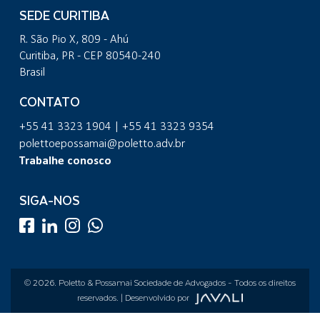
SEDE CURITIBA
R. São Pio X, 809 - Ahú
Curitiba, PR - CEP 80540-240
Brasil
CONTATO
+55 41 3323 1904 | +55 41 3323 9354
polettoepossamai@poletto.adv.br
Trabalhe conosco
SIGA-NOS
© 2026.
Poletto & Possamai Sociedade de Advogados
- Todos os direitos
reservados. | Desenvolvido por