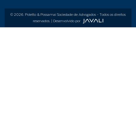
© 2026.
Poletto & Possamai Sociedade de Advogados
- Todos os direitos
reservados. | Desenvolvido por