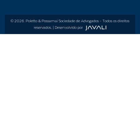
© 2026.
Poletto & Possamai Sociedade de Advogados
- Todos os direitos
reservados. | Desenvolvido por