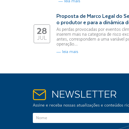
leia mais
Proposta de Marco Legal do Se
o produtor e para a dinâmica d
28
As perdas provocadas por eventos clim
inserem mais na categoria de risco exce
JUL
antes, correspondem a uma variável p
operação....
leia mais
NEWSLETTER
Assine e receba nossas atualizações e conteúdos ric