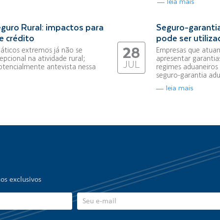
leia mais
guro Rural: impactos para
Seguro-garantia
e crédito
pode ser utiliz
28
áticos extremos já não se
Empresas que atuam
pcional na atividade rural;
apresentar garantia
JUL
otencialmente antevista nessa
regimes aduaneiros 
seguro-garantia adua
leia mais
os exclusivos