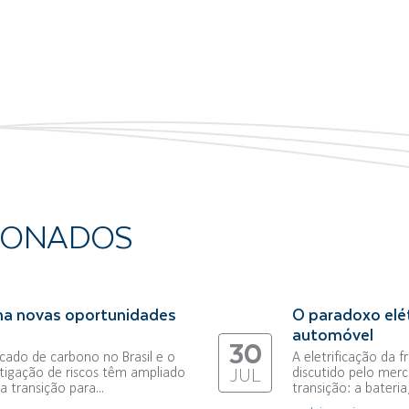
IONADOS
na novas oportunidades
O paradoxo elét
automóvel
30
ado de carbono no Brasil e o
A eletrificação da 
tigação de riscos têm ampliado
discutido pelo merc
JUL
 transição para...
transição: a bateri