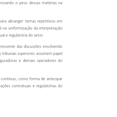
enciando o peso dessas matérias na
para abranger temas repetitivos em
nal na uniformização da interpretação
l e regulatória do setor.
rescente das discussões envolvendo
os tribunais superiores assumem papel
seguradoras e demais operadores do
contínuo, como forma de antecipar
relações contratuais e regulatórias do