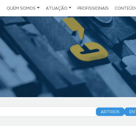
QUEM SOMOS
ATUAÇÃO
PROFISSIONAIS
CONTEÚD
Escritório
Direito do Seguro
Notícias
Artigos
Estrutura
Direito Administrativo e da Infraestrutura
Políticas
Direito Civil Empresarial
Eventos
Folder Institucional
Direito Societário
Planejamento Sucessório
Direito Digital
Investimentos Estrangeiros
ARTIGOS
EN