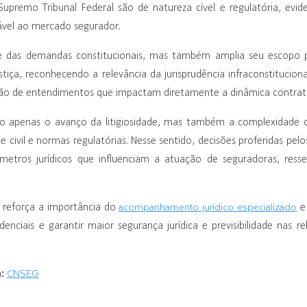
premo Tribunal Federal são de natureza cível e regulatória, evid
ável ao mercado segurador.
ise das demandas constitucionais, mas também amplia seu escopo 
stiça, reconhecendo a relevância da jurisprudência infraconstitucio
ação de entendimentos que impactam diretamente a dinâmica contratua
 apenas o avanço da litigiosidade, mas também a complexidade c
e civil e normas regulatórias. Nesse sentido, decisões proferidas pel
metros jurídicos que influenciam a atuação de seguradoras, res
acompanhamento jurídico especializado
6 reforça a importância do
e 
rudenciais e garantir maior segurança jurídica e previsibilidade nas 
m:
CNSEG