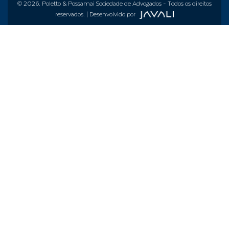
© 2026.
Poletto & Possamai Sociedade de Advogados
- Todos os direitos
reservados. | Desenvolvido por