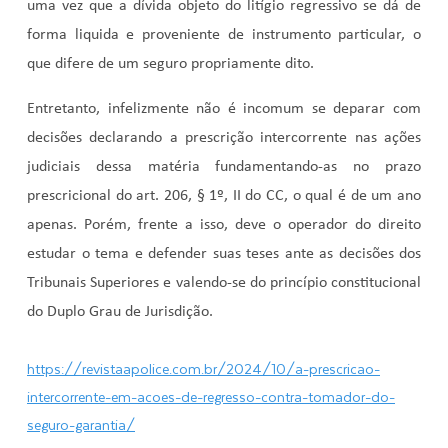
uma vez que a dívida objeto do litígio regressivo se dá de
forma liquida e proveniente de instrumento particular, o
que difere de um seguro propriamente dito.
Entretanto, infelizmente não é incomum se deparar com
decisões declarando a prescrição intercorrente nas ações
judiciais dessa matéria fundamentando-as no prazo
prescricional do art. 206, § 1º, II do CC, o qual é de um ano
apenas. Porém, frente a isso, deve o operador do direito
estudar o tema e defender suas teses ante as decisões dos
Tribunais Superiores e valendo-se do princípio constitucional
do Duplo Grau de Jurisdição.
https://revistaapolice.com.br/2024/10/a-prescricao-
intercorrente-em-acoes-de-regresso-contra-tomador-do-
seguro-garantia/