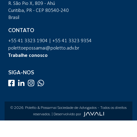
R. São Pio X, 809 - Ahú
Curitiba, PR - CEP 80540-240
Brasil
CONTATO
+55 41 3323 1904 | +55 41 3323 9354
polettoepossamai@poletto.adv.br
Trabalhe conosco
SIGA-NOS
© 2026.
Poletto & Possamai Sociedade de Advogados
- Todos os direitos
reservados. | Desenvolvido por