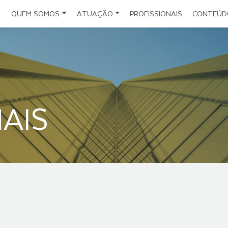
QUEM SOMOS
ATUAÇÃO
PROFISSIONAIS
CONTEÚD
Escritório
Direito do Seguro
Notícias
Estrutura
Direito Administrativo e da Infraestrutura
Artigos
Políticas
Direito Civil Empresarial
Eventos
AIS
Folder Institucional
Direito Societário
Planejamento Sucessório
Direito Digital
Investimentos Estrangeiros