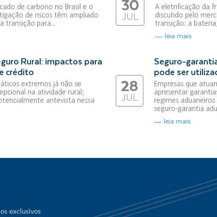
30
ado de carbono no Brasil e o
A eletrificação da 
tigação de riscos têm ampliado
discutido pelo merc
JUL
 transição para...
transição: a bateri
leia mais
guro Rural: impactos para
Seguro-garantia
e crédito
pode ser utiliz
28
áticos extremos já não se
Empresas que atuam
pcional na atividade rural;
apresentar garantia
JUL
otencialmente antevista nessa
regimes aduaneiros 
seguro-garantia adua
leia mais
os exclusivos