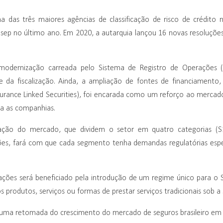
a das três maiores agências de classificação de risco de crédito
usep no último ano. Em 2020, a autarquia lançou 16 novas resoluçõe
odernização carreada pelo Sistema de Registro de Operações 
ade da fiscalização. Ainda, a ampliação de fontes de financiamento
nsurance Linked Securities), foi encarada como um reforço ao mercad
ra as companhias.
ação do mercado, que dividem o setor em quatro categorias (
es, fará com que cada segmento tenha demandas regulatórias espe
ações será beneficiado pela introdução de um regime único para o 
 produtos, serviços ou formas de prestar serviços tradicionais sob a
ra uma retomada do crescimento do mercado de seguros brasileiro em