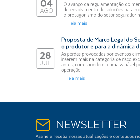
04
O avanço da regulamentação do merc
desenvolvimento de soluções para mi
AGO
o protagonismo do setor segurador na
leia mais
Proposta de Marco Legal do Se
o produtor e para a dinâmica d
28
As perdas provocadas por eventos clim
inserem mais na categoria de risco exce
JUL
antes, correspondem a uma variável p
operação....
leia mais
NEWSLETTER
Assine e receba nossas atualizações e conteúdos ric