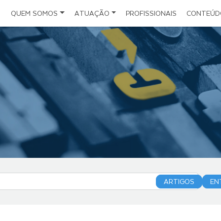
QUEM SOMOS
ATUAÇÃO
PROFISSIONAIS
CONTEÚD
Notícias
Escritório
Direito do Seguro
Estrutura
Direito Administrativo e da Infraestrutura
Artigos
Políticas
Direito Civil Empresarial
Eventos
Folder Institucional
Direito Societário
Planejamento Sucessório
Direito Digital
Investimentos Estrangeiros
ARTIGOS
EN