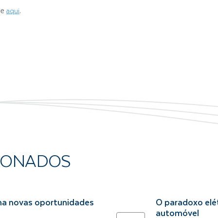
aqui
ue
.
IONADOS
na novas oportunidades
O paradoxo elét
automóvel