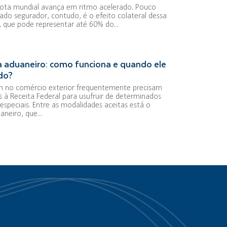
frota mundial avança em ritmo acelerado. Pouco
ado segurador, contudo, é o efeito colateral dessa
a, que pode representar até 60% do...
 aduaneiro: como funciona e quando ele
ado?
 no comércio exterior frequentemente precisam
s à Receita Federal para usufruir de determinados
especiais. Entre as modalidades aceitas está o
neiro, que...