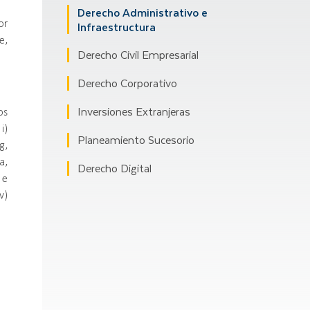
Derecho Administrativo e
or
Infraestructura
e,
Derecho Civil Empresarial
Derecho Corporativo
os
Inversiones Extranjeras
i)
Planeamiento Sucesorio
g,
a,
Derecho Digital
 e
v)