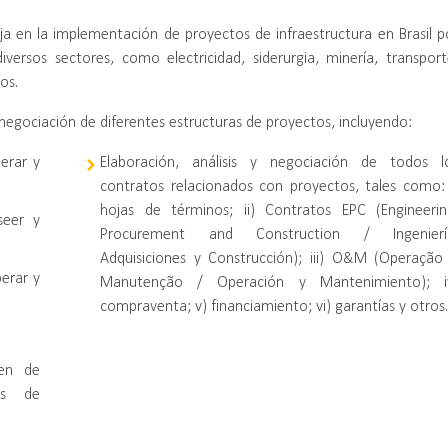
 en la implementación de proyectos de infraestructura en Brasil p
versos sectores, como electricidad, siderurgia, minería, transport
os.
negociación de diferentes estructuras de proyectos, incluyendo:
erar y
Elaboración, análisis y negociación de todos l
contratos relacionados con proyectos, tales como: 
hojas de términos; ii) Contratos EPC (Engineerin
seer y
Procurement and Construction / Ingenierí
Adquisiciones y Construcción); iii) O&M (Operação
perar y
Manutenção / Operación y Mantenimiento); i
compraventa; v) financiamiento; vi) garantías y otros.
men de
és de