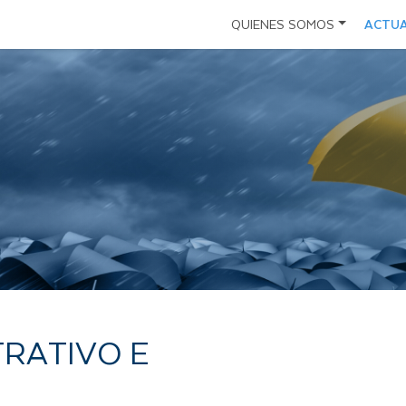
ACTU
QUIENES SOMOS
Oficina
Derec
Derec
Estructura
Políticas
Derec
Derec
Plane
Derec
Inver
RATIVO E