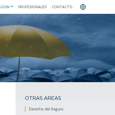
ACION
PROFESIONALES
CONTACTO
PT
EN
ho del Seguro
ES
ho Administrativo e Infraestructura
ho Civil Empresarial
ho Corporativo
amiento Sucesorio
ho Digital
siones Extranjeras
OTRAS AREAS
Derecho del Seguro