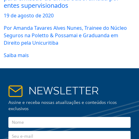
entes supervisionados
19 de
agosto
de 2020
Por Amanda Tavares Alves Nunes, Trainee do Núcleo
Seguros na Poletto & Possamai e Graduanda em
Direito pela Unicuritiba
Saiba mais
NEWSLETTER
Assine e receba nossas atualizações e conteúdos ricos
exclusivos