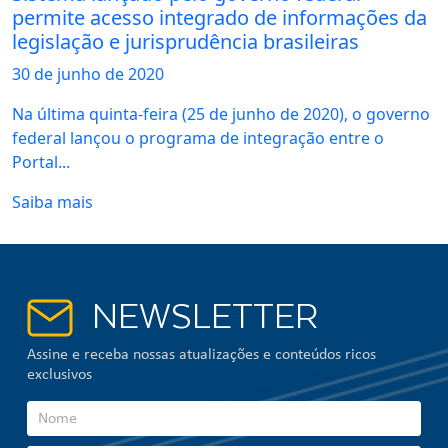
permite acesso integrado de informações da
legislação e jurisprudência brasileiras
30 de
junho
de 2020
Na última quinta-feira (25 de junho de 2020), o governo
federal lançou o programa de integração entre o
Portal...
Saiba mais
NEWSLETTER
Assine e receba nossas atualizações e conteúdos ricos
exclusivos