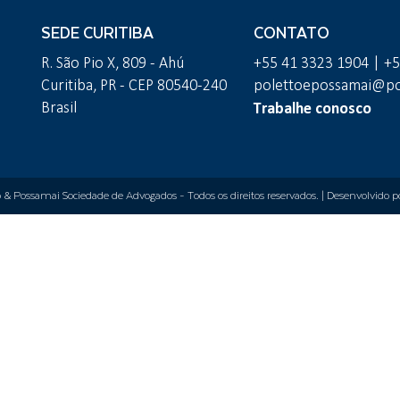
SEDE CURITIBA
CONTATO
R. São Pio X, 809 - Ahú
+55 41 3323 1904 | +
Curitiba, PR - CEP 80540-240
polettoepossamai@pol
Trabalhe conosco
Brasil
o & Possamai Sociedade de Advogados
- Todos os direitos reservados. | Desenvolvido 