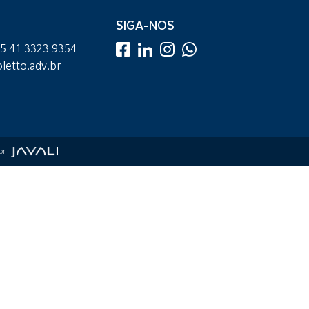
SIGA-NOS
55 41 3323 9354
etto.adv.br
por