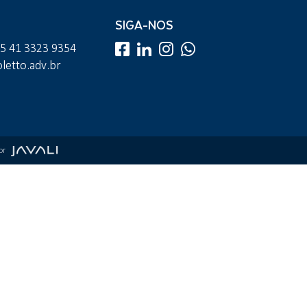
SIGA-NOS
55 41 3323 9354
etto.adv.br
por