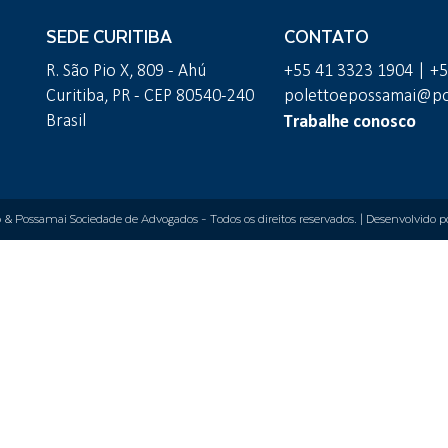
SEDE CURITIBA
CONTATO
R. São Pio X, 809 - Ahú
+55 41 3323 1904 | +
Curitiba, PR - CEP 80540-240
polettoepossamai@pol
Trabalhe conosco
Brasil
o & Possamai Sociedade de Advogados
- Todos os direitos reservados. | Desenvolvido 