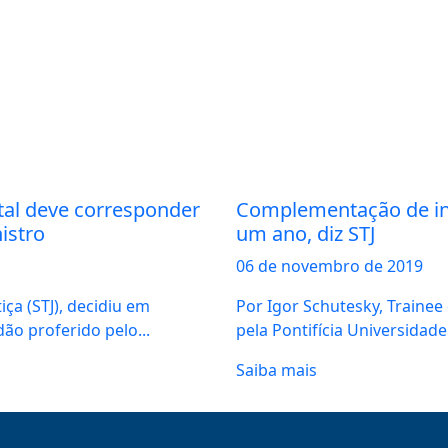
tal deve corresponder
Complementação de ind
istro
um ano, diz STJ
06 de
novembro
de 2019
ça (STJ), decidiu em
Por Igor Schutesky, Traine
ão proferido pelo...
pela Pontifícia Universidade 
Saiba mais