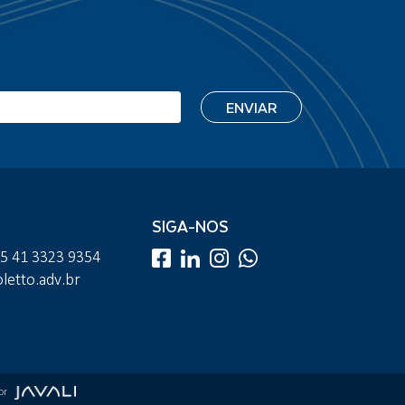
SIGA-NOS
55 41 3323 9354
etto.adv.br
por