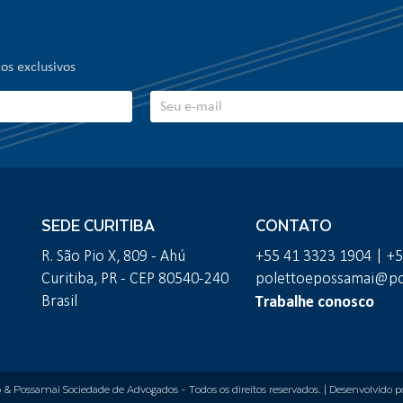
os exclusivos
SEDE CURITIBA
CONTATO
R. São Pio X, 809 - Ahú
+55 41 3323 1904 | +
Curitiba, PR - CEP 80540-240
polettoepossamai@pol
Trabalhe conosco
Brasil
o & Possamai Sociedade de Advogados
- Todos os direitos reservados. | Desenvolvido 