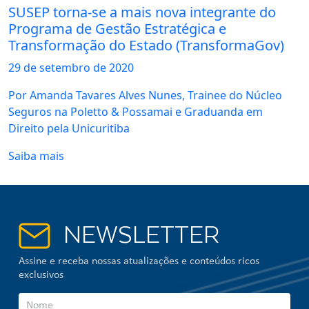
SUSEP torna-se a mais nova integrante do
Programa de Gestão Estratégica e
Transformação do Estado (TransformaGov)
29 de
setembro
de 2020
Por Amanda Tavares Alves Nunes, Trainee do Núcleo
Seguros na Poletto & Possamai e Graduanda em
Direito pela Unicuritiba
Saiba mais
NEWSLETTER
Assine e receba nossas atualizações e conteúdos ricos
exclusivos