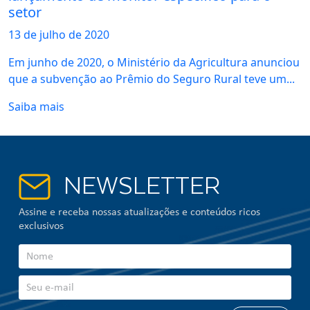
setor
13 de
julho
de 2020
Em junho de 2020, o Ministério da Agricultura anunciou
que a subvenção ao Prêmio do Seguro Rural teve um...
Saiba mais
NEWSLETTER
Assine e receba nossas atualizações e conteúdos ricos
exclusivos