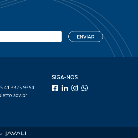
SIGA-NOS
55 41 3323 9354
etto.adv.br
por