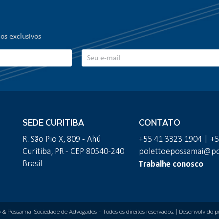
os exclusivos
SEDE CURITIBA
CONTATO
R. São Pio X, 809 - Ahú
+55 41 3323 1904 | +
Curitiba, PR - CEP 80540-240
polettoepossamai@pol
Trabalhe conosco
Brasil
o & Possamai Sociedade de Advogados
- Todos os direitos reservados. | Desenvolvido 