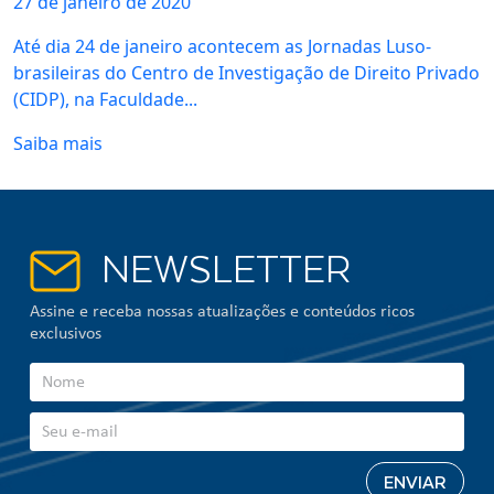
27 de
janeiro
de 2020
Até dia 24 de janeiro acontecem as Jornadas Luso-
brasileiras do Centro de Investigação de Direito Privado
(CIDP), na Faculdade...
Saiba mais
NEWSLETTER
Assine e receba nossas atualizações e conteúdos ricos
exclusivos